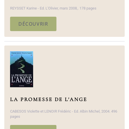
REYSSET Karine - Ed. L'Olivier, mars 2008,. 178 pages
DÉCOUVRIR
LA PROMESSE DE L'ANGE
CABESOS Violette et LENOIR Frédéric - Ed. Albin Michel, 2004. 496
pages